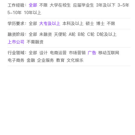
工作经验：
全部
不限
大学在校生
应届毕业生
3年及以下
3-5年
5-10年
10年以上
学历要求：
全部
大专及以上
本科及以上
硕士
博士
不限
融资阶段：
全部
未融资
天使轮
A轮
B轮
C轮
D轮及以上
上市公司
不需融资
行业领域：
全部
设计
电商运营
市场营销
广告
移动互联网
电子商务
金融
企业服务
教育
文化娱乐