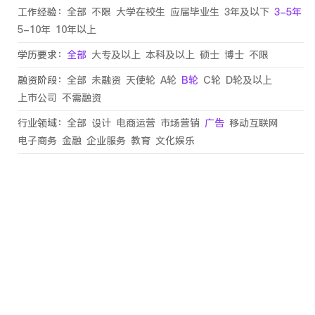
工作经验：
全部
不限
大学在校生
应届毕业生
3年及以下
3-5年
5-10年
10年以上
学历要求：
全部
大专及以上
本科及以上
硕士
博士
不限
融资阶段：
全部
未融资
天使轮
A轮
B轮
C轮
D轮及以上
上市公司
不需融资
行业领域：
全部
设计
电商运营
市场营销
广告
移动互联网
电子商务
金融
企业服务
教育
文化娱乐