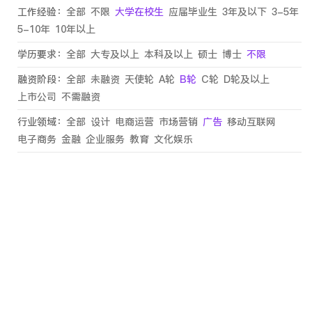
工作经验：
全部
不限
大学在校生
应届毕业生
3年及以下
3-5年
5-10年
10年以上
学历要求：
全部
大专及以上
本科及以上
硕士
博士
不限
融资阶段：
全部
未融资
天使轮
A轮
B轮
C轮
D轮及以上
上市公司
不需融资
行业领域：
全部
设计
电商运营
市场营销
广告
移动互联网
电子商务
金融
企业服务
教育
文化娱乐