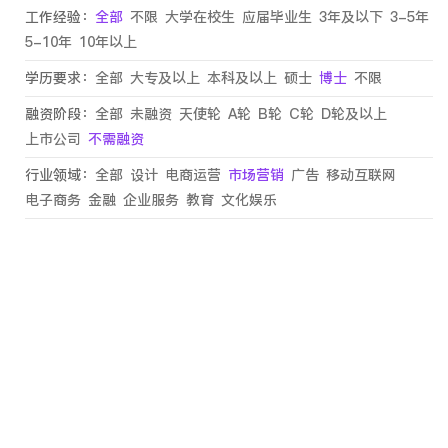
工作经验：
全部
不限
大学在校生
应届毕业生
3年及以下
3-5年
5-10年
10年以上
学历要求：
全部
大专及以上
本科及以上
硕士
博士
不限
融资阶段：
全部
未融资
天使轮
A轮
B轮
C轮
D轮及以上
上市公司
不需融资
行业领域：
全部
设计
电商运营
市场营销
广告
移动互联网
电子商务
金融
企业服务
教育
文化娱乐