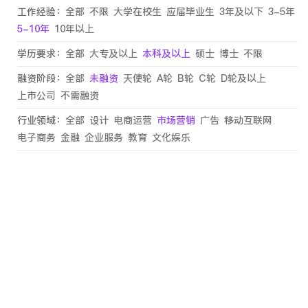
工作经验：
全部
不限
大学在校生
应届毕业生
3年及以下
3-5年
5-10年
10年以上
学历要求：
全部
大专及以上
本科及以上
硕士
博士
不限
融资阶段：
全部
未融资
天使轮
A轮
B轮
C轮
D轮及以上
上市公司
不需融资
行业领域：
全部
设计
电商运营
市场营销
广告
移动互联网
电子商务
金融
企业服务
教育
文化娱乐