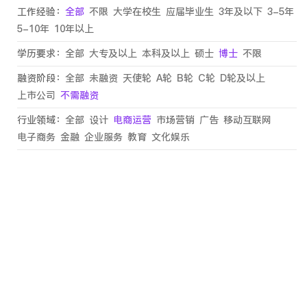
工作经验：
全部
不限
大学在校生
应届毕业生
3年及以下
3-5年
5-10年
10年以上
学历要求：
全部
大专及以上
本科及以上
硕士
博士
不限
融资阶段：
全部
未融资
天使轮
A轮
B轮
C轮
D轮及以上
上市公司
不需融资
行业领域：
全部
设计
电商运营
市场营销
广告
移动互联网
电子商务
金融
企业服务
教育
文化娱乐