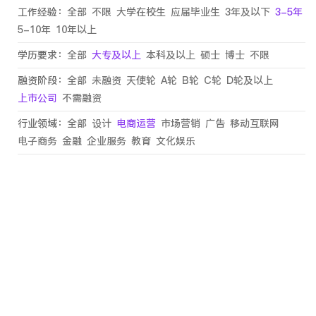
工作经验：
全部
不限
大学在校生
应届毕业生
3年及以下
3-5年
5-10年
10年以上
学历要求：
全部
大专及以上
本科及以上
硕士
博士
不限
融资阶段：
全部
未融资
天使轮
A轮
B轮
C轮
D轮及以上
上市公司
不需融资
行业领域：
全部
设计
电商运营
市场营销
广告
移动互联网
电子商务
金融
企业服务
教育
文化娱乐