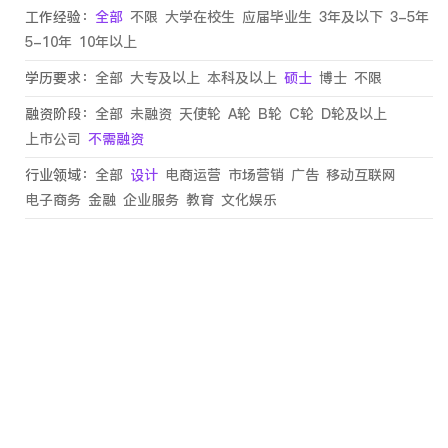
工作经验：
全部
不限
大学在校生
应届毕业生
3年及以下
3-5年
5-10年
10年以上
学历要求：
全部
大专及以上
本科及以上
硕士
博士
不限
融资阶段：
全部
未融资
天使轮
A轮
B轮
C轮
D轮及以上
上市公司
不需融资
行业领域：
全部
设计
电商运营
市场营销
广告
移动互联网
电子商务
金融
企业服务
教育
文化娱乐