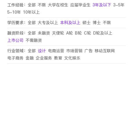
工作经验：
全部
不限
大学在校生
应届毕业生
3年及以下
3-5年
5-10年
10年以上
学历要求：
全部
大专及以上
本科及以上
硕士
博士
不限
融资阶段：
全部
未融资
天使轮
A轮
B轮
C轮
D轮及以上
上市公司
不需融资
行业领域：
全部
设计
电商运营
市场营销
广告
移动互联网
电子商务
金融
企业服务
教育
文化娱乐