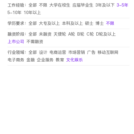
工作经验：
全部
不限
大学在校生
应届毕业生
3年及以下
3-5年
5-10年
10年以上
学历要求：
全部
大专及以上
本科及以上
硕士
博士
不限
融资阶段：
全部
未融资
天使轮
A轮
B轮
C轮
D轮及以上
上市公司
不需融资
行业领域：
全部
设计
电商运营
市场营销
广告
移动互联网
电子商务
金融
企业服务
教育
文化娱乐