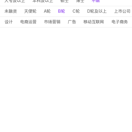
大专及以上
本科及以上
硕士
博士
不限
未融资
天使轮
A轮
B轮
C轮
D轮及以上
上市公司
设计
电商运营
市场营销
广告
移动互联网
电子商务