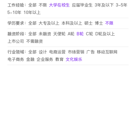
工作经验：
全部
不限
大学在校生
应届毕业生
3年及以下
3-5年
5-10年
10年以上
学历要求：
全部
大专及以上
本科及以上
硕士
博士
不限
融资阶段：
全部
未融资
天使轮
A轮
B轮
C轮
D轮及以上
上市公司
不需融资
行业领域：
全部
设计
电商运营
市场营销
广告
移动互联网
电子商务
金融
企业服务
教育
文化娱乐