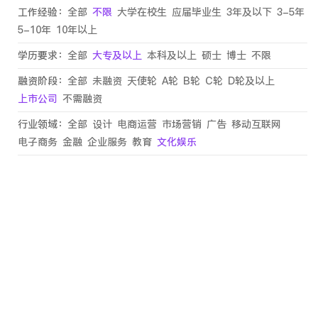
工作经验：
全部
不限
大学在校生
应届毕业生
3年及以下
3-5年
5-10年
10年以上
学历要求：
全部
大专及以上
本科及以上
硕士
博士
不限
融资阶段：
全部
未融资
天使轮
A轮
B轮
C轮
D轮及以上
上市公司
不需融资
行业领域：
全部
设计
电商运营
市场营销
广告
移动互联网
电子商务
金融
企业服务
教育
文化娱乐