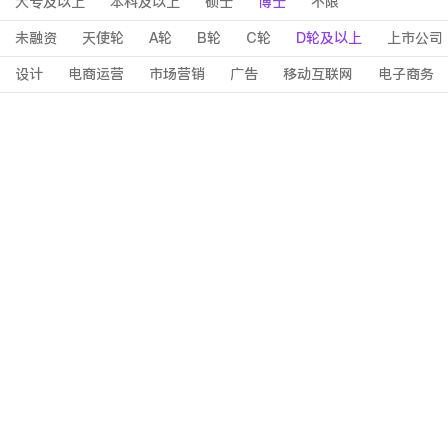
大专及以上
本科及以上
硕士
博士
不限
未融资
天使轮
A轮
B轮
C轮
D轮及以上
上市公司
设计
电商运营
市场营销
广告
移动互联网
电子商务