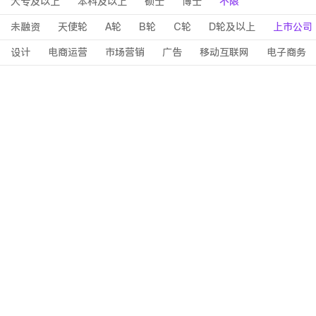
大专及以上
本科及以上
硕士
博士
不限
未融资
天使轮
A轮
B轮
C轮
D轮及以上
上市公司
设计
电商运营
市场营销
广告
移动互联网
电子商务