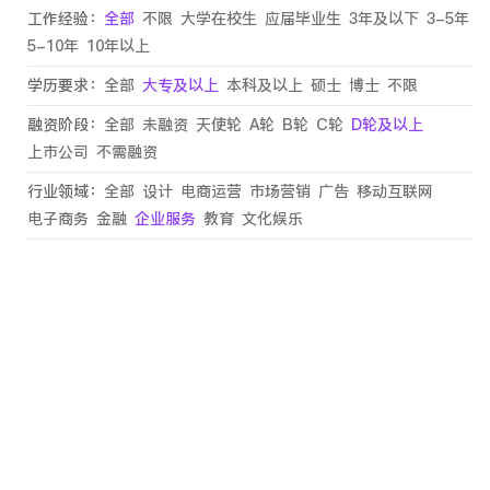
工作经验：
全部
不限
大学在校生
应届毕业生
3年及以下
3-5年
5-10年
10年以上
学历要求：
全部
大专及以上
本科及以上
硕士
博士
不限
融资阶段：
全部
未融资
天使轮
A轮
B轮
C轮
D轮及以上
上市公司
不需融资
行业领域：
全部
设计
电商运营
市场营销
广告
移动互联网
电子商务
金融
企业服务
教育
文化娱乐