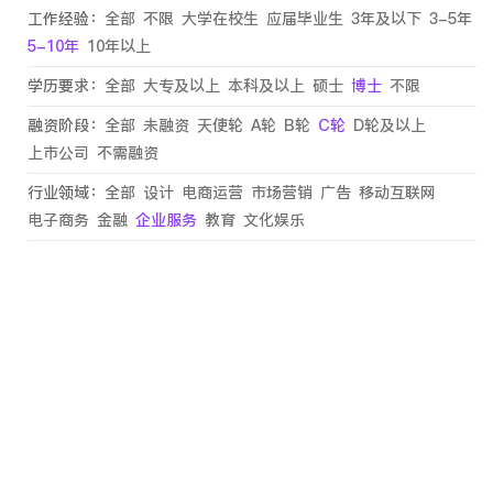
工作经验：
全部
不限
大学在校生
应届毕业生
3年及以下
3-5年
5-10年
10年以上
学历要求：
全部
大专及以上
本科及以上
硕士
博士
不限
融资阶段：
全部
未融资
天使轮
A轮
B轮
C轮
D轮及以上
上市公司
不需融资
行业领域：
全部
设计
电商运营
市场营销
广告
移动互联网
电子商务
金融
企业服务
教育
文化娱乐