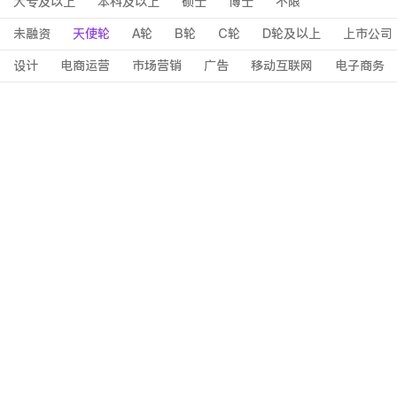
大专及以上
本科及以上
硕士
博士
不限
未融资
天使轮
A轮
B轮
C轮
D轮及以上
上市公司
设计
电商运营
市场营销
广告
移动互联网
电子商务