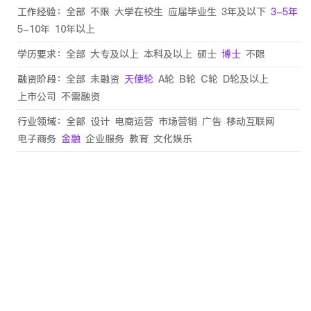
工作经验：
全部
不限
大学在校生
应届毕业生
3年及以下
3-5年
5-10年
10年以上
学历要求：
全部
大专及以上
本科及以上
硕士
博士
不限
融资阶段：
全部
未融资
天使轮
A轮
B轮
C轮
D轮及以上
上市公司
不需融资
行业领域：
全部
设计
电商运营
市场营销
广告
移动互联网
电子商务
金融
企业服务
教育
文化娱乐