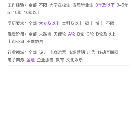
工作经验：
全部
不限
大学在校生
应届毕业生
3年及以下
3-5年
5-10年
10年以上
学历要求：
全部
大专及以上
本科及以上
硕士
博士
不限
融资阶段：
全部
未融资
天使轮
A轮
B轮
C轮
D轮及以上
上市公司
不需融资
行业领域：
全部
设计
电商运营
市场营销
广告
移动互联网
电子商务
金融
企业服务
教育
文化娱乐