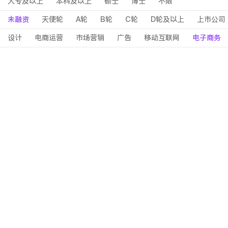
大专及以上
本科及以上
硕士
博士
不限
未融资
天使轮
A轮
B轮
C轮
D轮及以上
上市公司
设计
电商运营
市场营销
广告
移动互联网
电子商务