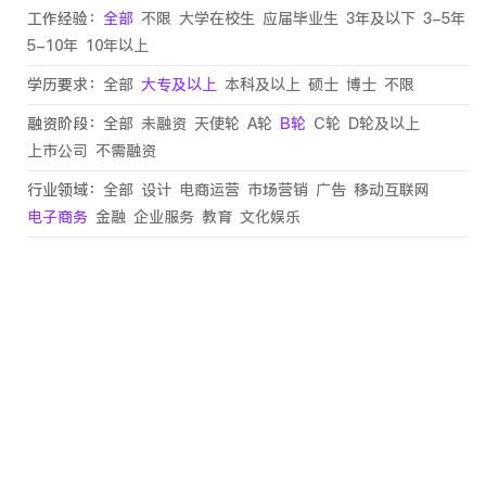
工作经验：
全部
不限
大学在校生
应届毕业生
3年及以下
3-5年
5-10年
10年以上
学历要求：
全部
大专及以上
本科及以上
硕士
博士
不限
融资阶段：
全部
未融资
天使轮
A轮
B轮
C轮
D轮及以上
上市公司
不需融资
行业领域：
全部
设计
电商运营
市场营销
广告
移动互联网
电子商务
金融
企业服务
教育
文化娱乐