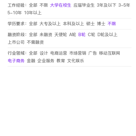
工作经验：
全部
不限
大学在校生
应届毕业生
3年及以下
3-5年
5-10年
10年以上
学历要求：
全部
大专及以上
本科及以上
硕士
博士
不限
融资阶段：
全部
未融资
天使轮
A轮
B轮
C轮
D轮及以上
上市公司
不需融资
行业领域：
全部
设计
电商运营
市场营销
广告
移动互联网
电子商务
金融
企业服务
教育
文化娱乐