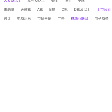
大专及以上
本科及以上
硕士
博士
不限
未融资
天使轮
A轮
B轮
C轮
D轮及以上
上市公司
设计
电商运营
市场营销
广告
移动互联网
电子商务