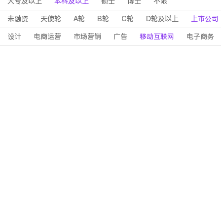
大专及以上
本科及以上
硕士
博士
不限
未融资
天使轮
A轮
B轮
C轮
D轮及以上
上市公司
设计
电商运营
市场营销
广告
移动互联网
电子商务