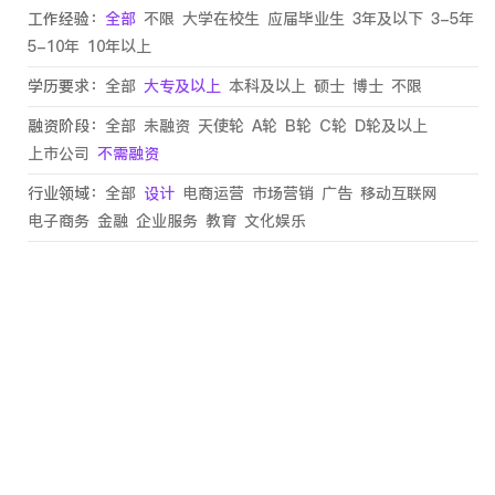
工作经验：
全部
不限
大学在校生
应届毕业生
3年及以下
3-5年
5-10年
10年以上
学历要求：
全部
大专及以上
本科及以上
硕士
博士
不限
融资阶段：
全部
未融资
天使轮
A轮
B轮
C轮
D轮及以上
上市公司
不需融资
行业领域：
全部
设计
电商运营
市场营销
广告
移动互联网
电子商务
金融
企业服务
教育
文化娱乐