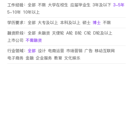
工作经验：
全部
不限
大学在校生
应届毕业生
3年及以下
3-5年
5-10年
10年以上
学历要求：
全部
大专及以上
本科及以上
硕士
博士
不限
融资阶段：
全部
未融资
天使轮
A轮
B轮
C轮
D轮及以上
上市公司
不需融资
行业领域：
全部
设计
电商运营
市场营销
广告
移动互联网
电子商务
金融
企业服务
教育
文化娱乐