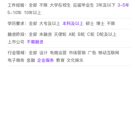
工作经验：
全部
不限
大学在校生
应届毕业生
3年及以下
3-5年
5-10年
10年以上
学历要求：
全部
大专及以上
本科及以上
硕士
博士
不限
融资阶段：
全部
未融资
天使轮
A轮
B轮
C轮
D轮及以上
上市公司
不需融资
行业领域：
全部
设计
电商运营
市场营销
广告
移动互联网
电子商务
金融
企业服务
教育
文化娱乐