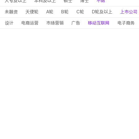
大专及以上
本科及以上
硕士
博士
不限
未融资
天使轮
A轮
B轮
C轮
D轮及以上
上市公司
设计
电商运营
市场营销
广告
移动互联网
电子商务