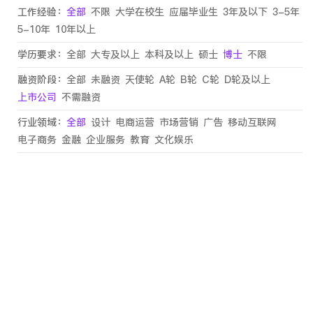
工作经验：
全部
不限
大学在校生
应届毕业生
3年及以下
3-5年
5-10年
10年以上
学历要求：
全部
大专及以上
本科及以上
硕士
博士
不限
融资阶段：
全部
未融资
天使轮
A轮
B轮
C轮
D轮及以上
上市公司
不需融资
行业领域：
全部
设计
电商运营
市场营销
广告
移动互联网
电子商务
金融
企业服务
教育
文化娱乐