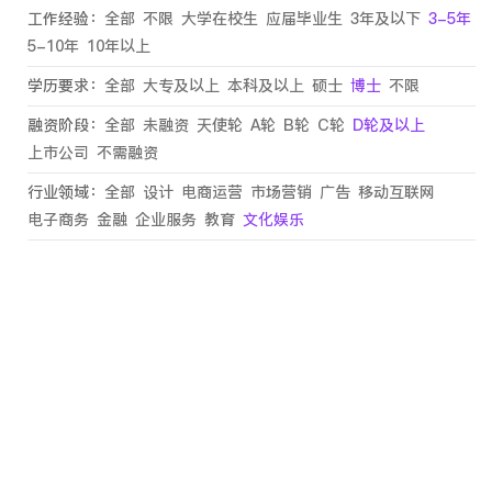
工作经验：
全部
不限
大学在校生
应届毕业生
3年及以下
3-5年
5-10年
10年以上
学历要求：
全部
大专及以上
本科及以上
硕士
博士
不限
融资阶段：
全部
未融资
天使轮
A轮
B轮
C轮
D轮及以上
上市公司
不需融资
行业领域：
全部
设计
电商运营
市场营销
广告
移动互联网
电子商务
金融
企业服务
教育
文化娱乐