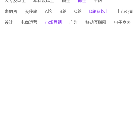
大专及以上
本科及以上
硕士
博士
不限
未融资
天使轮
A轮
B轮
C轮
D轮及以上
上市公司
设计
电商运营
市场营销
广告
移动互联网
电子商务