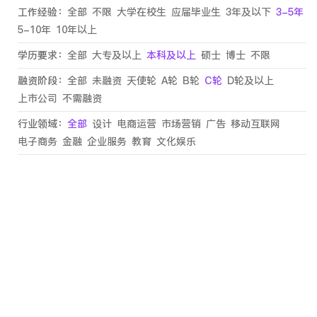
工作经验：
全部
不限
大学在校生
应届毕业生
3年及以下
3-5年
5-10年
10年以上
学历要求：
全部
大专及以上
本科及以上
硕士
博士
不限
融资阶段：
全部
未融资
天使轮
A轮
B轮
C轮
D轮及以上
上市公司
不需融资
行业领域：
全部
设计
电商运营
市场营销
广告
移动互联网
电子商务
金融
企业服务
教育
文化娱乐