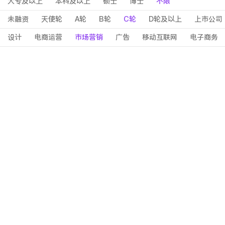
大专及以上
本科及以上
硕士
博士
不限
未融资
天使轮
A轮
B轮
C轮
D轮及以上
上市公司
设计
电商运营
市场营销
广告
移动互联网
电子商务