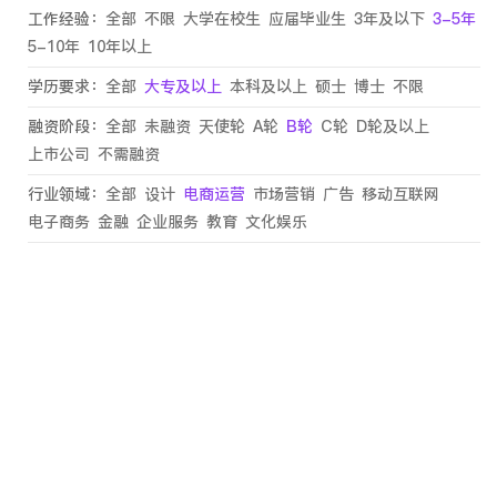
工作经验：
全部
不限
大学在校生
应届毕业生
3年及以下
3-5年
5-10年
10年以上
学历要求：
全部
大专及以上
本科及以上
硕士
博士
不限
融资阶段：
全部
未融资
天使轮
A轮
B轮
C轮
D轮及以上
上市公司
不需融资
行业领域：
全部
设计
电商运营
市场营销
广告
移动互联网
电子商务
金融
企业服务
教育
文化娱乐