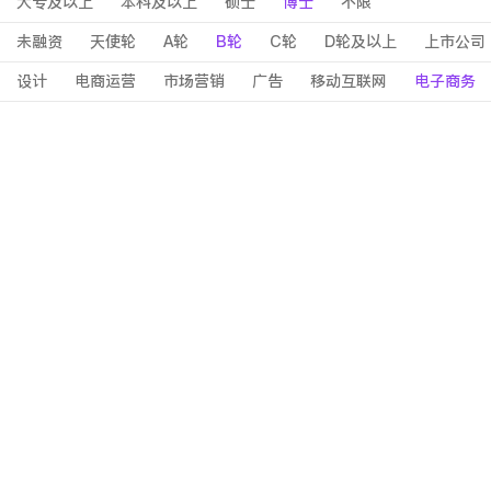
大专及以上
本科及以上
硕士
博士
不限
未融资
天使轮
A轮
B轮
C轮
D轮及以上
上市公司
设计
电商运营
市场营销
广告
移动互联网
电子商务