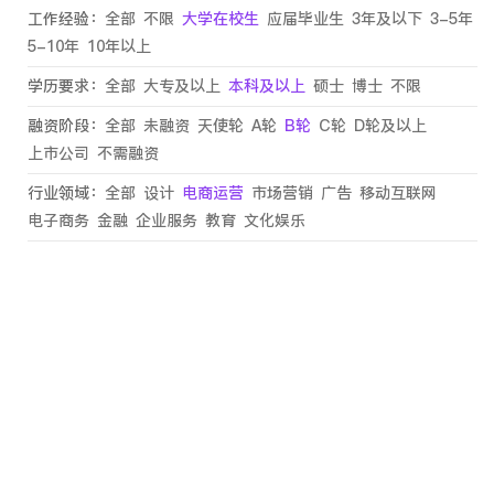
工作经验：
全部
不限
大学在校生
应届毕业生
3年及以下
3-5年
5-10年
10年以上
学历要求：
全部
大专及以上
本科及以上
硕士
博士
不限
融资阶段：
全部
未融资
天使轮
A轮
B轮
C轮
D轮及以上
上市公司
不需融资
行业领域：
全部
设计
电商运营
市场营销
广告
移动互联网
电子商务
金融
企业服务
教育
文化娱乐