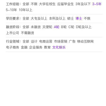
工作经验：
全部
不限
大学在校生
应届毕业生
3年及以下
3-5年
5-10年
10年以上
学历要求：
全部
大专及以上
本科及以上
硕士
博士
不限
融资阶段：
全部
未融资
天使轮
A轮
B轮
C轮
D轮及以上
上市公司
不需融资
行业领域：
全部
设计
电商运营
市场营销
广告
移动互联网
电子商务
金融
企业服务
教育
文化娱乐