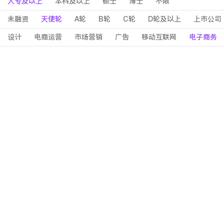
大专及以上
本科及以上
硕士
博士
不限
未融资
天使轮
A轮
B轮
C轮
D轮及以上
上市公司
设计
电商运营
市场营销
广告
移动互联网
电子商务