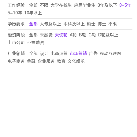
工作经验：
全部
不限
大学在校生
应届毕业生
3年及以下
3-5年
5-10年
10年以上
学历要求：
全部
大专及以上
本科及以上
硕士
博士
不限
融资阶段：
全部
未融资
天使轮
A轮
B轮
C轮
D轮及以上
上市公司
不需融资
行业领域：
全部
设计
电商运营
市场营销
广告
移动互联网
电子商务
金融
企业服务
教育
文化娱乐