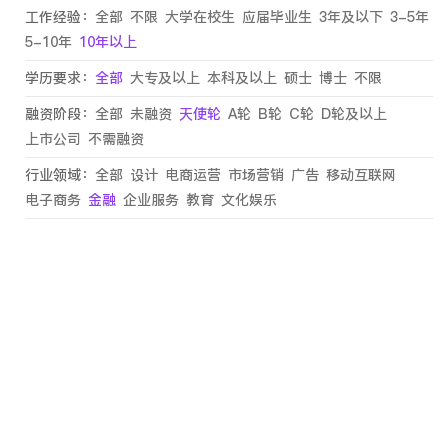
工作经验：
全部
不限
大学在校生
应届毕业生
3年及以下
3-5年
5-10年
10年以上
学历要求：
全部
大专及以上
本科及以上
硕士
博士
不限
融资阶段：
全部
未融资
天使轮
A轮
B轮
C轮
D轮及以上
上市公司
不需融资
行业领域：
全部
设计
电商运营
市场营销
广告
移动互联网
电子商务
金融
企业服务
教育
文化娱乐