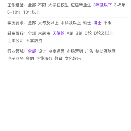
工作经验：
全部
不限
大学在校生
应届毕业生
3年及以下
3-5年
5-10年
10年以上
学历要求：
全部
大专及以上
本科及以上
硕士
博士
不限
融资阶段：
全部
未融资
天使轮
A轮
B轮
C轮
D轮及以上
上市公司
不需融资
行业领域：
全部
设计
电商运营
市场营销
广告
移动互联网
电子商务
金融
企业服务
教育
文化娱乐