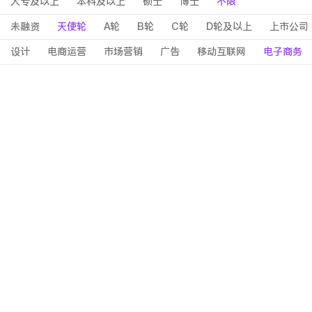
大专及以上
本科及以上
硕士
博士
不限
未融资
天使轮
A轮
B轮
C轮
D轮及以上
上市公司
设计
电商运营
市场营销
广告
移动互联网
电子商务