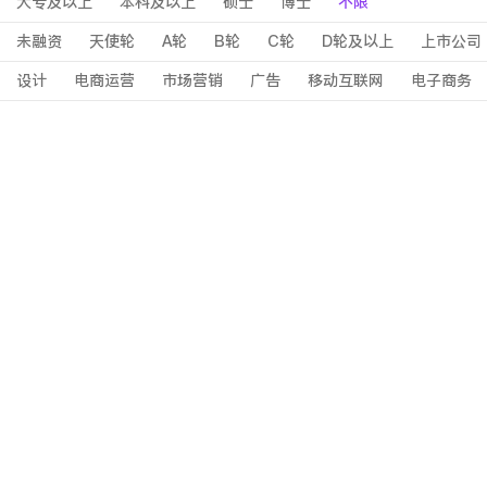
大专及以上
本科及以上
硕士
博士
不限
未融资
天使轮
A轮
B轮
C轮
D轮及以上
上市公司
设计
电商运营
市场营销
广告
移动互联网
电子商务