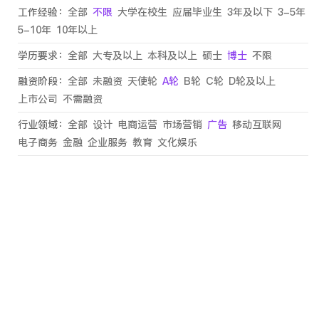
工作经验：
全部
不限
大学在校生
应届毕业生
3年及以下
3-5年
5-10年
10年以上
学历要求：
全部
大专及以上
本科及以上
硕士
博士
不限
融资阶段：
全部
未融资
天使轮
A轮
B轮
C轮
D轮及以上
上市公司
不需融资
行业领域：
全部
设计
电商运营
市场营销
广告
移动互联网
电子商务
金融
企业服务
教育
文化娱乐