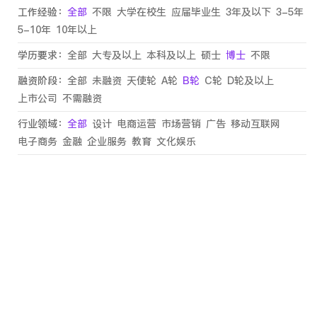
工作经验：
全部
不限
大学在校生
应届毕业生
3年及以下
3-5年
5-10年
10年以上
学历要求：
全部
大专及以上
本科及以上
硕士
博士
不限
融资阶段：
全部
未融资
天使轮
A轮
B轮
C轮
D轮及以上
上市公司
不需融资
行业领域：
全部
设计
电商运营
市场营销
广告
移动互联网
电子商务
金融
企业服务
教育
文化娱乐