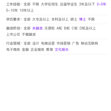
工作经验：
全部
不限
大学在校生
应届毕业生
3年及以下
3-5年
5-10年
10年以上
学历要求：
全部
大专及以上
本科及以上
硕士
博士
不限
融资阶段：
全部
未融资
天使轮
A轮
B轮
C轮
D轮及以上
上市公司
不需融资
行业领域：
全部
设计
电商运营
市场营销
广告
移动互联网
电子商务
金融
企业服务
教育
文化娱乐