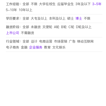
工作经验：
全部
不限
大学在校生
应届毕业生
3年及以下
3-5年
5-10年
10年以上
学历要求：
全部
大专及以上
本科及以上
硕士
博士
不限
融资阶段：
全部
未融资
天使轮
A轮
B轮
C轮
D轮及以上
上市公司
不需融资
行业领域：
全部
设计
电商运营
市场营销
广告
移动互联网
电子商务
金融
企业服务
教育
文化娱乐