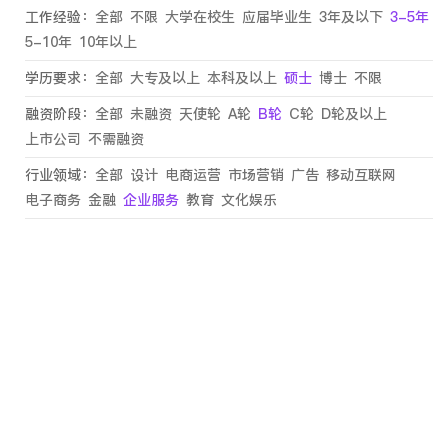
工作经验：
全部
不限
大学在校生
应届毕业生
3年及以下
3-5年
5-10年
10年以上
学历要求：
全部
大专及以上
本科及以上
硕士
博士
不限
融资阶段：
全部
未融资
天使轮
A轮
B轮
C轮
D轮及以上
上市公司
不需融资
行业领域：
全部
设计
电商运营
市场营销
广告
移动互联网
电子商务
金融
企业服务
教育
文化娱乐