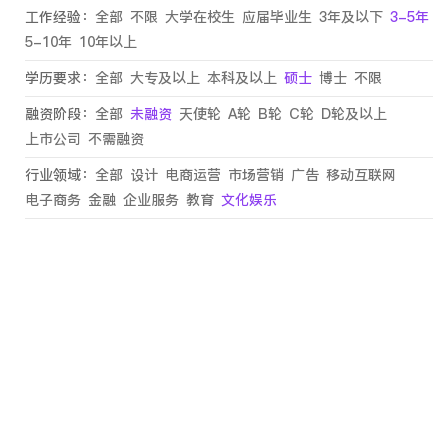
工作经验：
全部
不限
大学在校生
应届毕业生
3年及以下
3-5年
5-10年
10年以上
学历要求：
全部
大专及以上
本科及以上
硕士
博士
不限
融资阶段：
全部
未融资
天使轮
A轮
B轮
C轮
D轮及以上
上市公司
不需融资
行业领域：
全部
设计
电商运营
市场营销
广告
移动互联网
电子商务
金融
企业服务
教育
文化娱乐